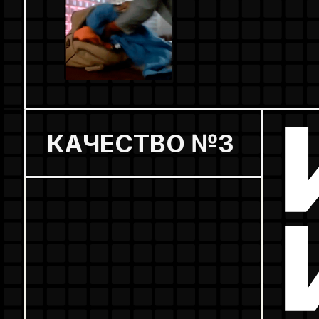
В тетрисе и
блоков одно