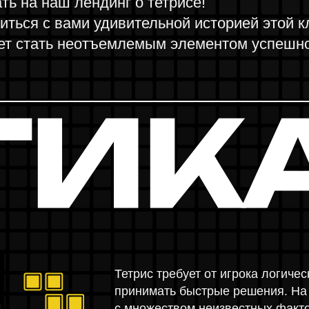
ТЕГИ
Тетрис требует от игрока логического мышлен
принимать быстрые решения. На новой плане
с множеством неизвестных факторов, и спосо
адаптироваться и молниеносно находить ре