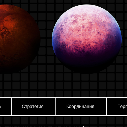
ИКА
Стратегия
Координация
Терпение
 наш лендинг о тетрисе!
с вами удивительной историей этой классическо
ать неотъемлемым элементом успешной колониза