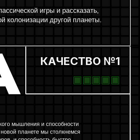
КАЧЕСТВО №1
Я
ия и способности
те мы столкнемся
бность быстро
шения будет решающей.