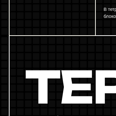
АДА
Тетрис может быть очень вызывающим
ЦИЯ
и сложным, но успех приходит тем, кто находит
баланс между быстрыми решениями и терпени
На новой планете, колонизаторы также должн
быть терпеливыми и усидчивыми, сталкиваясь
с неизвестными преградами и решая сложные
проблемы.