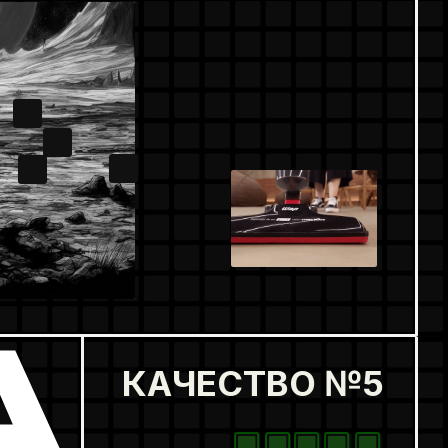
КАЧЕСТВО №5
А
Д
И
И
Р
О
А
И
А
А
О
Б
О
Р
П
И
А
М
О
А
А
И
Д
И
Д
А
М
О
И
Д
А
И
О
Б
О
М
Ц
И
Я
М
И
А
Д
И
П
И
А
П
А
М
А
И
М
М
П
О
О
А
А
П
П
Б
М
И
О
А
А
И