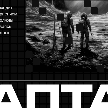
И
А
Д
М
П
О
О
М
О
Р
П
Д
И
И
А
О
О
Р
Д
А
П
Т
П
А
грок должен быстро
И
Б
Д
А
М
ь будет ключевой при
ваться с новыми
П
Д
П
О
О
И
А
И
О
А
П
О
М
О