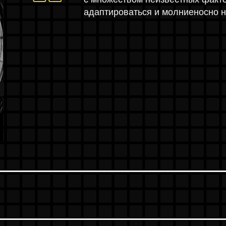
ООРД
роить свои действия,