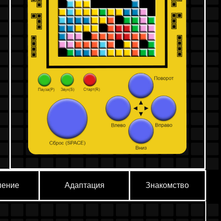
Адаптация
Знакомство
й игры и рассказать,
ции другой планеты.