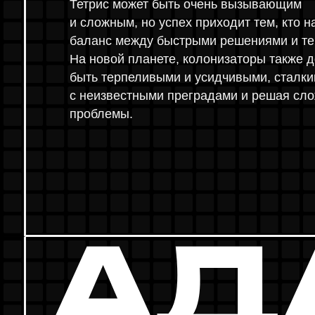
В тетрисе каждый уровень становится сложнее и и
адаптироваться к новым условиям. Эта способност
колонизации другой планеты, где придется сталки
климатическими и экологическими условиями.