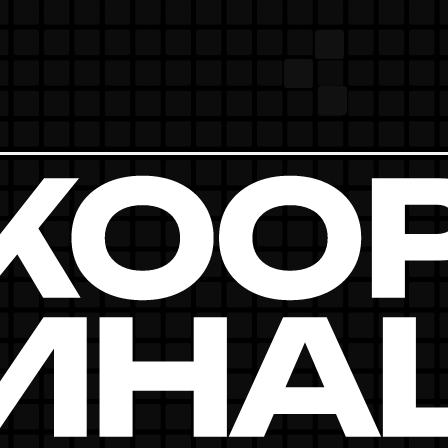
грок должен контролировать несколько
Управление разл
временно и объединять их в структуру.
ключевым вопрос
управления ресу
КАЧЕСТВО