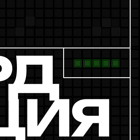
ичными аспектами будет
ом: от постройки жилых зон до
рсами.
 №4