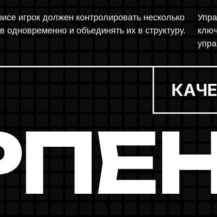
ПТА
ем.
ы